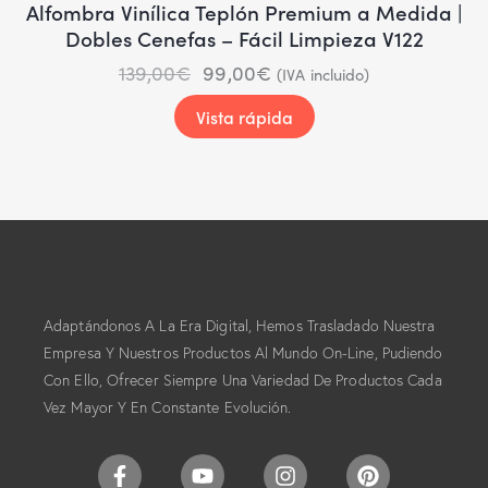
Alfombra Vinílica Teplón Premium a Medida |
Dobles Cenefas – Fácil Limpieza V122
139,00
€
99,00
€
(IVA incluido)
Vista rápida
Adaptándonos A La Era Digital, Hemos Trasladado Nuestra
Empresa Y Nuestros Productos Al Mundo On-Line, Pudiendo
Con Ello, Ofrecer Siempre Una Variedad De Productos Cada
Vez Mayor Y En Constante Evolución.