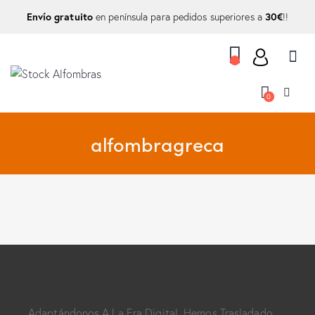
Envío gratuito
30€
en península para pedidos superiores a
!!
0
alfombragreca
Adaptándonos A La Era Digital, Hemos Trasladado