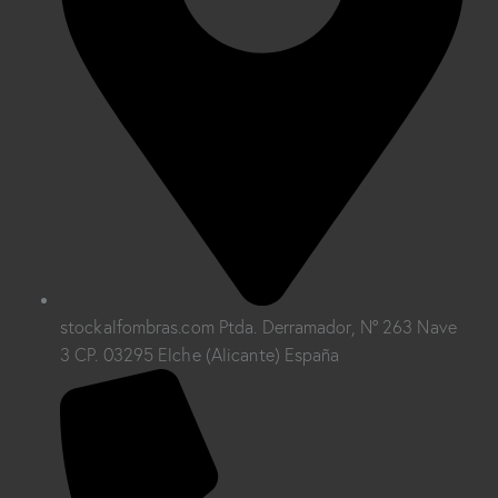
stockalfombras.com Ptda. Derramador, Nº 263 Nave
3 CP. 03295 Elche (Alicante) España