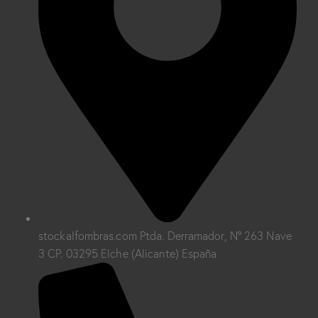
stockalfombras.com Ptda. Derramador, Nº 263 Nave
3 CP. 03295 Elche (Alicante) España