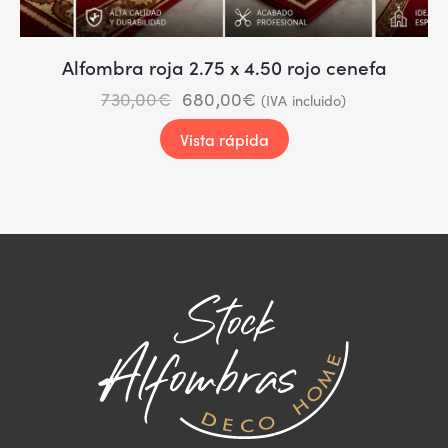
Alfombra roja 2.75 x 4.50 rojo cenefa
730,00
€
680,00
€
(IVA incluido)
Vista rápida