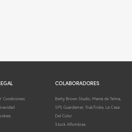
LEGAL
COLABORADORES
Y Condiciones
Betty Brown Studio,
Mamá de Telma,
rivacidad
SPS Guardamar, TrukiTroke,
La Casa
ookies
Del Color
Stock Alfombras