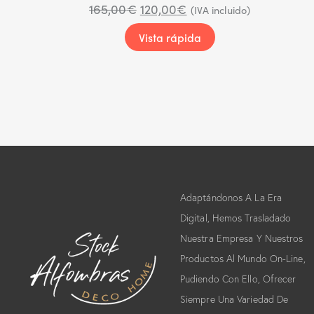
165,00
€
120,00
€
(IVA incluido)
Vista rápida
Adaptándonos A La Era
Digital, Hemos Trasladado
Nuestra Empresa Y Nuestros
Productos Al Mundo On-Line,
Pudiendo Con Ello, Ofrecer
Siempre Una Variedad De