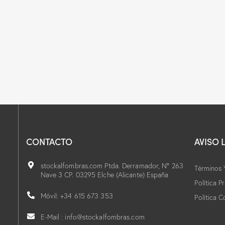
CONTACTO
AVISO 
stockalfombras.com Ptda. Derramador, Nº 263
Términos 
Nave 3 CP. 03295 Elche (Alicante) España
Política P
Móvil: +34 615 673 353
Política C
E-Mail : info@stockalfombras.com