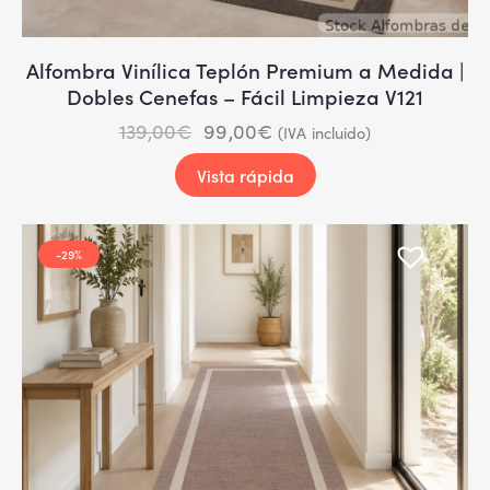
Alfombra Vinílica Teplón Premium a Medida |
Dobles Cenefas – Fácil Limpieza V121
139,00
€
99,00
€
(IVA incluido)
Vista rápida
-29%