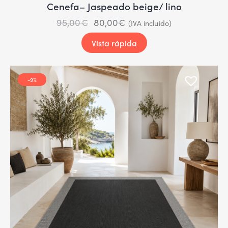
Cenefa– Jaspeado beige/ lino
95,00
€
80,00
€
(IVA incluido)
Vista rápida
-9%