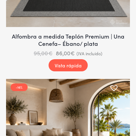
Alfombra a medida Teplón Premium | Una
Cenefa– Ébano/ plata
95,00
€
86,00
€
(IVA incluido)
Vista rápida
-16%