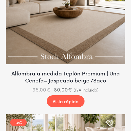
Alfombra a medida Teplón Premium | Una
Cenefa– Jaspeado beige /Saco
95,00
€
80,00
€
(IVA incluido)
Vista rápida
-20%