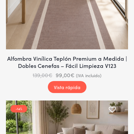
Alfombra Vinílica Teplón Premium a Medida |
Dobles Cenefas – Fácil Limpieza V123
139,00
€
99,00
€
(IVA incluido)
Vista rápida
-14%