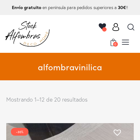
Envío gratuito
30€
en península para pedidos superiores a
!!
0
alfombravinilica
Mostrando 1–12 de 20 resultados
-30%