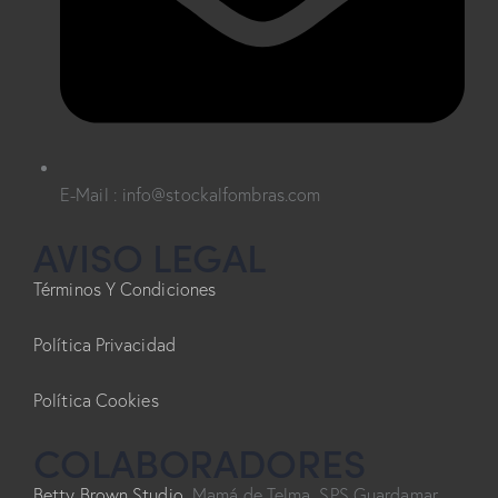
E-Mail : info@stockalfombras.com
AVISO LEGAL
Términos Y Condiciones
Política Privacidad
Política Cookies
COLABORADORES
Betty Brown Studio,
Mamá de Telma, SPS Guardamar,