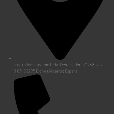
stockalfombras.com Ptda. Derramador, Nº 263 Nave
3 CP. 03295 Elche (Alicante) España