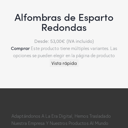
Alfombras de Esparto
Redondas
Desde:
53,00
€
(IVA incluido)
Comprar
Este producto tiene múltiples variantes. Las
opciones se pueden elegir en la página de producto
Vista rápida
Adaptándonos A La Era Digital, Hemos Trasladado
Nuestra Empresa Y Nuestros Productos Al Mundo