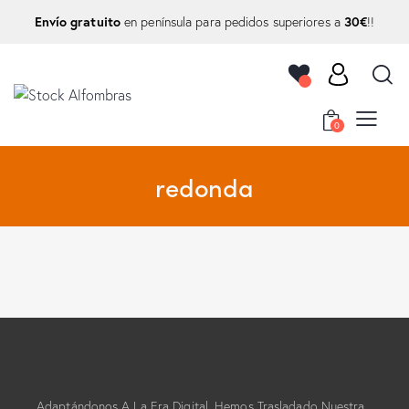
Envío gratuito
30€
en península para pedidos superiores a
!!
0
redonda
Adaptándonos A La Era Digital, Hemos Trasladado Nuestra