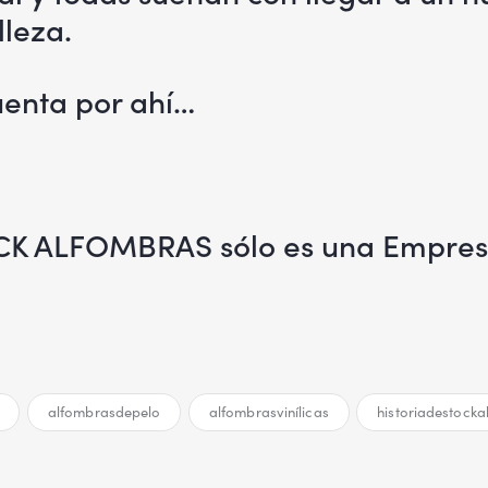
lleza.
uenta por ahí…
CK ALFOMBRAS sólo es una Empres
alfombrasdepelo
alfombrasvinílicas
historiadestock