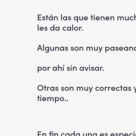
Están las que tienen much
les da calor.
Algunas son muy paseande
por ahí sin avisar.
Otras son muy correctas y
tiempo..
En fin cada una es espec