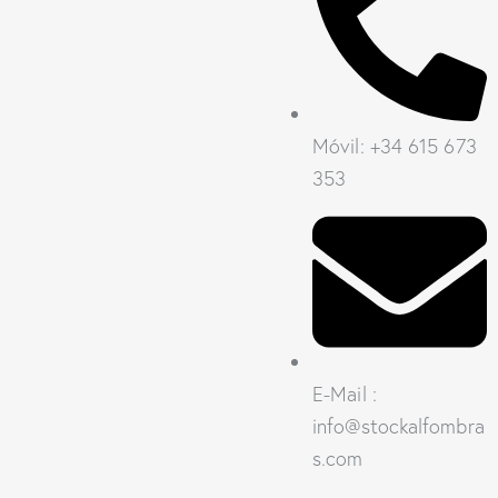
Móvil: +34 615 673
353
E-Mail :
info@stockalfombra
s.com