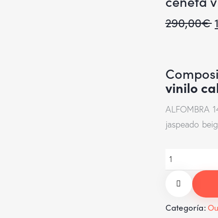
cenefa v
290,00
€
Composi
vinilo c
ALFOMBRA 14
jaspeado beig
Categoría:
Ou