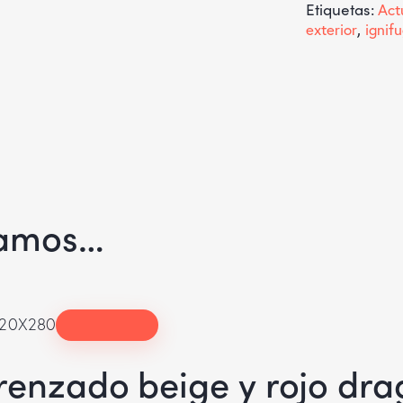
Etiquetas:
Act
exterior
,
ignif
damos…
renzado beige y rojo dr