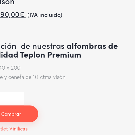
isón
190,00
€
(IVA incluido)
ción de nuestras
alfombras de
alidad Teplon Premium
0 x 200
e y cenefa de 10 ctms visón
Comprar
tlet Vinílicas