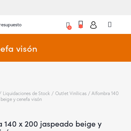
presupuesto
0
efa visón
Liquidaciones de Stock
Outlet Vinílicas
Alfombra 140
beige y cenefa visón
 140 x 200 jaspeado beige y