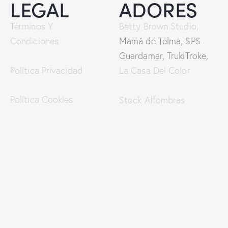
LEGAL
ADORES
Términos Y
Betty Brown Studio,
Condiciones
Mamá de Telma, SPS
Guardamar, TrukiTroke,
Política Privacidad
La Casa Del Color
Política Cookies
Stock Alfombras