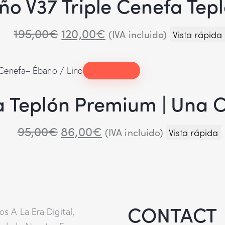
eño V37 Triple Cenefa Te
195,00
€
120,00
€
(IVA incluido)
Vista rápida
 Teplón Premium | Una C
95,00
€
86,00
€
(IVA incluido)
Vista rápida
CONTACT
s A La Era Digital,