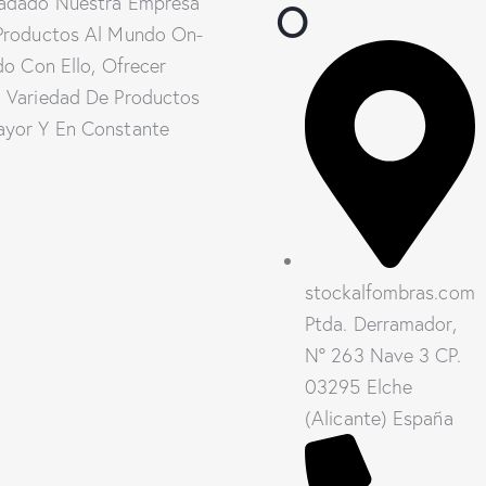
O
adado Nuestra Empresa
Productos Al Mundo On-
do Con Ello, Ofrecer
 Variedad De Productos
yor Y En Constante
stockalfombras.com
Ptda. Derramador,
Nº 263 Nave 3 CP.
03295 Elche
(Alicante) España