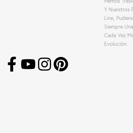
Hemos Trasl
Y Nuestros 
Line, Pudien
Siempre Una
Cada Vez Ma
Evolución.