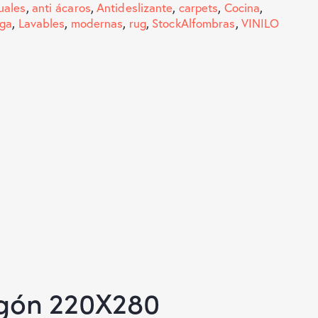
uales
,
anti ácaros
,
Antideslizante
,
carpets
,
Cocina
,
uga
,
Lavables
,
modernas
,
rug
,
StockAlfombras
,
VINILO
agón 220X280