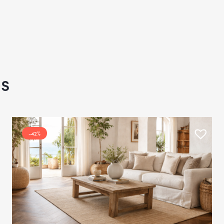
os
-42%