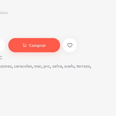
dida.
Comprar
C
,
,
,
,
,
,
,
zonas
caracolas
mar
pvc
selva
suelo
terrazo