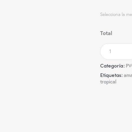
Selecciona la me
Total
Categoría:
PV
Etiquetas:
ama
tropical