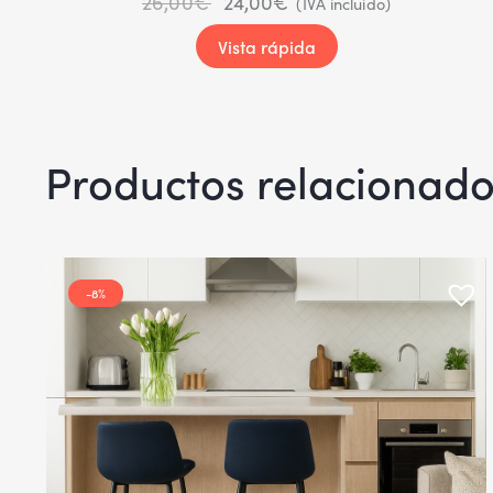
26,00
€
24,00
€
(IVA incluido)
Vista rápida
Productos relacionad
-8%