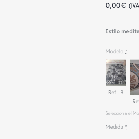
0,00
€
(IV
Estilo medit
Modelo
*
Ref.. 8
Re
Selecciona el M
Medida
*