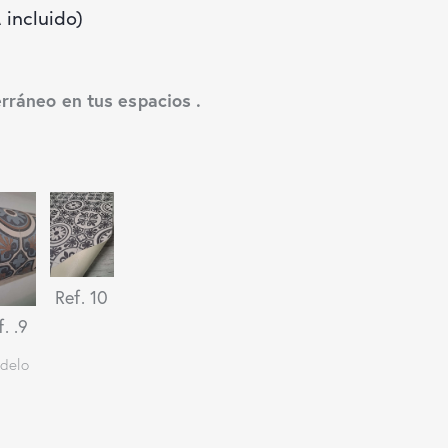
A incluido)
erráneo en tus espacios .
Ref. 10
f. .9
odelo