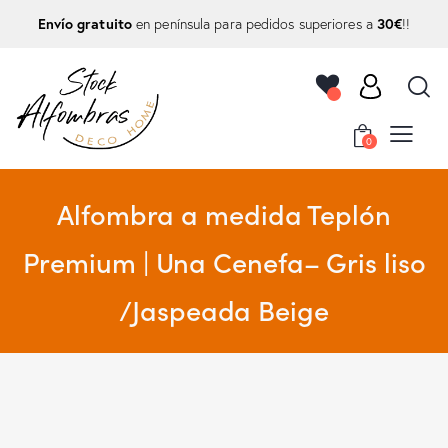
Envío gratuito
30€
en península para pedidos superiores a
!!
0
Alfombra a medida Teplón
Premium | Una Cenefa– Gris liso
/Jaspeada Beige