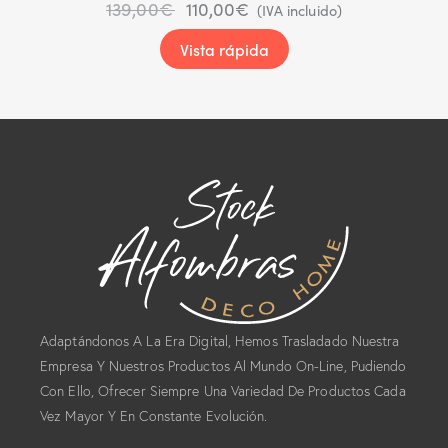
139,00
€
110,00
€
(IVA incluido)
Vista rápida
Adaptándonos A La Era Digital, Hemos Trasladado Nuestra
Empresa Y Nuestros Productos Al Mundo On-Line, Pudiendo
Con Ello, Ofrecer Siempre Una Variedad De Productos Cada
Vez Mayor Y En Constante Evolución.