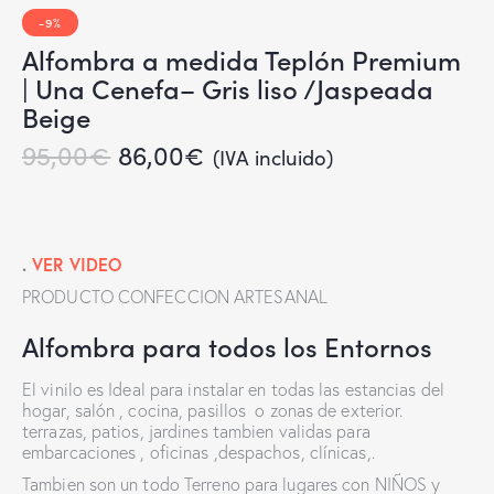
-9%
Alfombra a medida Teplón Premium
| Una Cenefa– Gris liso /Jaspeada
Beige
95,00
€
86,00
€
(IVA incluido)
.
VER VIDEO
PRODUCTO CONFECCION ARTESANAL
Alfombra para todos los Entornos
El vinilo es Ideal para instalar en todas las estancias del
hogar, salón , cocina, pasillos o zonas de exterior.
terrazas, patios, jardines tambien validas para
embarcaciones , oficinas ,despachos, clínicas,.
Tambien son un todo Terreno para lugares con NIÑOS y