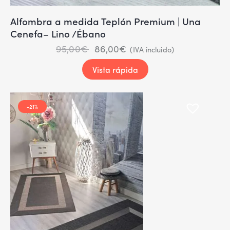
Alfombra a medida Teplón Premium | Una
Cenefa– Lino /Ébano
95,00
€
86,00
€
(IVA incluido)
Vista rápida
-21%