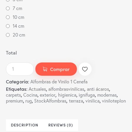
7 cm
10 cm
14 cm
20 cm
Total
Comprar
Categoría:
Alfombras de Vinilo 1 Cenefa
Etiquetas:
,
,
,
Actuales
alfombrasvinilicas
anti ácaros
,
,
,
,
,
,
carpets
Cocina
exterior
higienica
ignifuga
modernas
,
,
,
,
,
premium
rug
StockAlfombras
terraza
vinilica
viniloteplon
DESCRIPTION
REVIEWS (0)