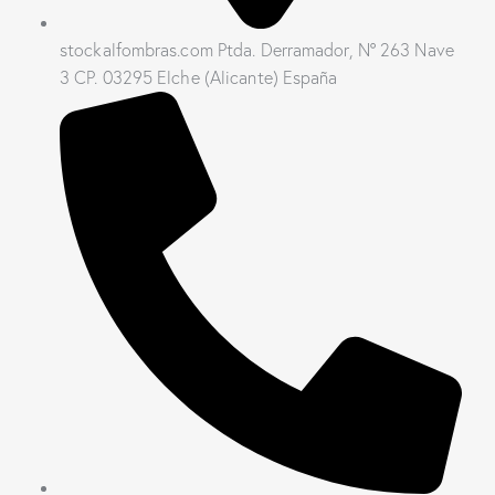
stockalfombras.com Ptda. Derramador, Nº 263 Nave
3 CP. 03295 Elche (Alicante) España