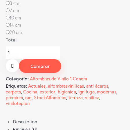
3 cm
7 cm
10 cm
14 cm
20 cm
Total
Comprar
Categoría:
Alfombras de Vinilo 1 Cenefa
Etiquetas:
Actuales
,
alfombrasvinilicas
,
anti ácaros
,
carpets
,
Cocina
,
exterior
,
higienica
,
ignifuga
,
modernas
,
premium
,
rug
,
StockAlfombras
,
terraza
,
vinilica
,
viniloteplon
Description
Reviews (0)