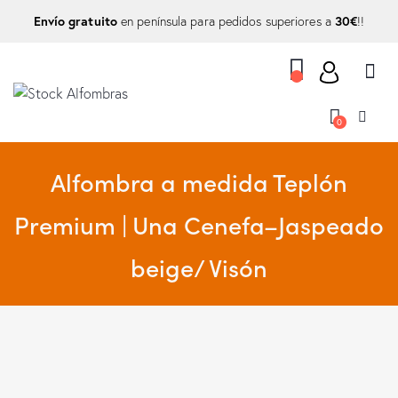
Envío gratuito
30€
en península para pedidos superiores a
!!
0
Alfombra a medida Teplón
Premium | Una Cenefa–Jaspeado
beige/ Visón