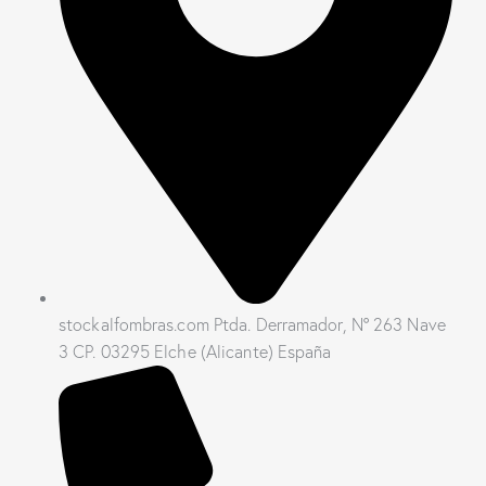
stockalfombras.com Ptda. Derramador, Nº 263 Nave
3 CP. 03295 Elche (Alicante) España