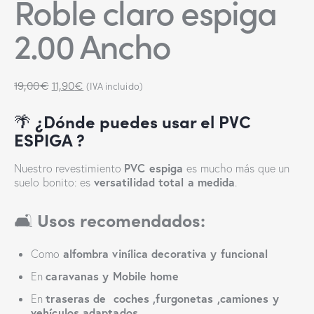
Roble claro espiga
2.00 Ancho
19,00
€
11,90
€
(IVA incluido)
🌴
¿Dónde puedes usar el PVC
ESPIGA ?
PVC espiga
Nuestro revestimiento
es mucho más que un
versatilidad total a medida
suelo bonito: es
.
🛋️
Usos recomendados:
alfombra vinílica decorativa y funcional
Como
caravanas y Mobile home
En
traseras de coches ,furgonetas ,camiones y
En
vehículos adaptados