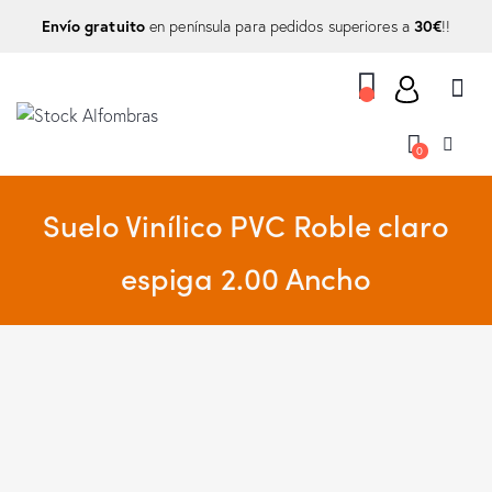
Envío gratuito
30€
en península para pedidos superiores a
!!
0
Suelo Vinílico PVC Roble claro
espiga 2.00 Ancho