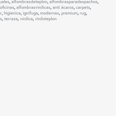
uales
,
alfombrasdeteplon
,
alfombrasparadespachos
,
oficinas
,
alfombrasvinilicas
,
anti ácaros
,
carpets
,
r
,
higienica
,
ignifuga
,
modernas
,
premium
,
rug
,
s
,
terraza
,
vinilica
,
viniloteplon