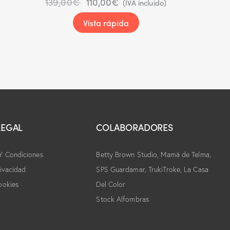
139,00
€
110,00
€
(IVA incluido)
Vista rápida
LEGAL
COLABORADORES
Y Condiciones
Betty Brown Studio,
Mamá de Telma,
rivacidad
SPS Guardamar, TrukiTroke,
La Casa
ookies
Del Color
Stock Alfombras