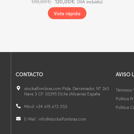
139,00
€
120,00
€
(IVA incluido)
Vista rápida
CONTACTO
AVISO 
stockalfombras.com Ptda. Derramador, Nº 263
Términos 
Nave 3 CP. 03295 Elche (Alicante) España
Política P
Móvil: +34 615 673 353
Política C
E-Mail : info@stockalfombras.com