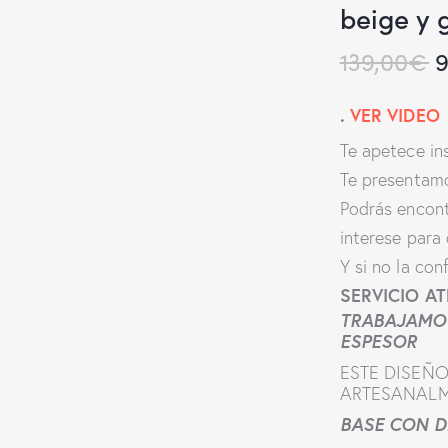
beige y g
139,00
€
9
.
VER VIDEO
Te apetece in
Te presentam
Podrás encont
interese para
Y si no la co
SERVICIO A
TRABAJAMOS
ESPESOR
ESTE DISEÑ
ARTESANAL
BASE CON D