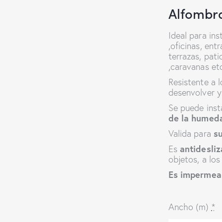
Alfombra
Ideal para ins
,oficinas, ent
terrazas, pat
,caravanas et
Resistente a l
desenvolver y
Se puede inst
de la humed
su
Valida para
antidesliz
Es
objetos, a los
Es impermeab
Ancho (m)
*