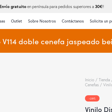
Envío gratuito
30€
en península para pedidos superiores a
!!
sas
Outlet
Sobre Nosotros
Contáctanos
Solicita un 
o V114 doble cenefa jaspeado beig
Inicio
Tienda
Cenefas
Vinil
-29%
Vinilo D