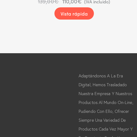
139,00
€
110,00
€
(IVA incluido)
Vista rápida
Adaptándonos A La Era
Digital, Hemos Trasladado
Nuestra Empresa Y Nuestros
Productos Al Mundo On-Line,
Pudiendo Con Ello, Ofrecer
Siempre Una Variedad De
Productos Cada Vez Mayor Y