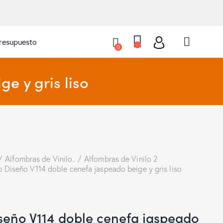
presupuesto
0
e y gris liso
Alfombras de Vinilo..
Alfombras de Vinilo 2
o Diseño V114 doble cenefa jaspeado beige y gris liso
iseño V114 doble cenefa jaspeado